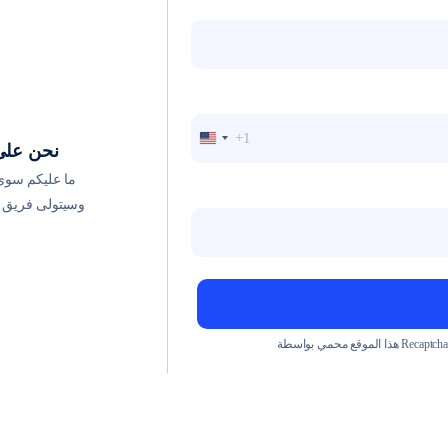
+1
United
نحن على 
States
ما عليكم سوى 
+1
وسيتولى فريق ا